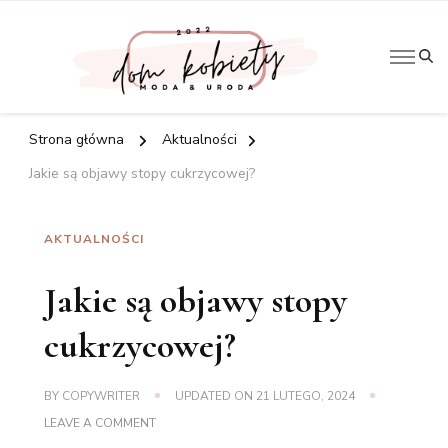
Artykuły
Do
kobiece
Kobi
Strona główna
Aktualności
Jakie są objawy stopy cukrzycowej?
AKTUALNOŚCI
Jakie są objawy stopy
cukrzycowej?
BY
COPYWRITER
UPDATED ON
21 LUTEGO, 2024
ON
LEAVE A COMMENT
JAKIE