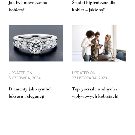
Jak być nowoczesną
Środki higieniczne dla
kobietą?
kobiet – jakie są?
UPDATED ON
UPDATED ON
5 CZERWCA, 2024
27 LISTOPADA, 2023
Diamenty jako symbol
Top 3 seriale o silnych i
luksusu i elegancji
wpływowych kobietach!