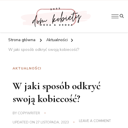
Artykuły
Do
kobiece
Kobi
Strona główna
Aktualności
W jaki sposób odkryć swoją kobiecość?
AKTUALNOŚCI
W jaki sposób odkryć
swoją kobiecość?
BY
COPYWRITER
ON
LEAVE A COMMENT
UPDATED ON
27 LISTOPADA, 2023
W