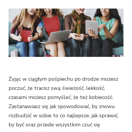
JAKI
SPOSÓB
ODKRYĆ
SWOJĄ
KOBIECOŚ
Żyjąc w ciągłym pośpiechu po drodze możesz
poczuć, że tracisz swą świeżość, lekkość,
czasami możesz pomyśleć, że też kobiecość.
Zastanawiasz się jak spowodować, by znowu
rozbudzić w sobie to co najlepsze, jak sprawić,
by być oraz przede wszystkim czuć się