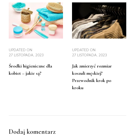
UPDATED ON
UPDATED ON
27 LISTOPADA, 2023
27 LISTOPADA, 2023
Środki higieniczne dla
Jak zmierzyć rozmiar
kobiet – jakie są?
koszuli męskiej?
Przewodnik krok po
kroku
Dodaj komentarz