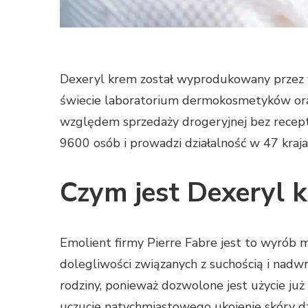
Dexeryl krem został wyprodukowany przez f
świecie laboratorium dermokosmetyków ora
względem sprzedaży drogeryjnej bez recepty
9600 osób i prowadzi działalność w 47 kraja
Czym jest Dexeryl 
Emolient firmy Pierre Fabre jest to wyrób 
dolegliwości związanych z suchością i nadw
rodziny, ponieważ dozwolone jest użycie już
uczucie natychmiastowego ukojenie skóry d