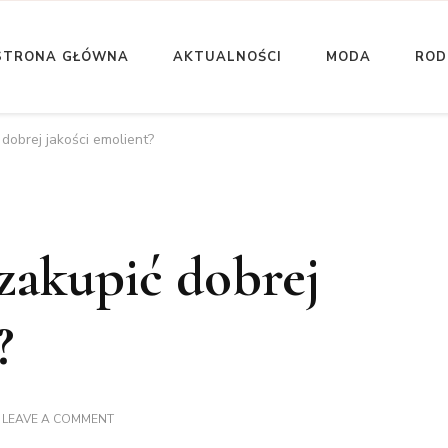
STRONA GŁÓWNA
AKTUALNOŚCI
MODA
ROD
uły kobiece
m Kobiety
dobrej jakości emolient?
zakupić dobrej
?
ON
LEAVE A COMMENT
DLACZEGO