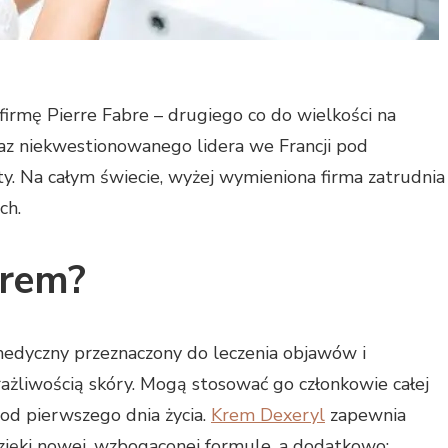
irmę Pierre Fabre – drugiego co do wielkości na
z niekwestionowanego lidera we Francji pod
. Na całym świecie, wyżej wymieniona firma zatrudnia
ch.
krem?
medyczny przeznaczony do leczenia objawów i
rażliwością skóry. Mogą stosować go członkowie całej
 od pierwszego dnia życia.
Krem Dexeryl
zapewnia
zięki nowej, wzbogaconej formule, a dodatkowo: