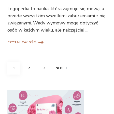
Logopedia to nauka, która zajmuje się mową, a
przede wszystkim wszelkimi zaburzeniami z nią
związanymi. Wady wymowy mogą dotyczyć
osób w każdym wieku, ale najczęściej …
CZYTAJ CAŁOŚĆ
Stronicowanie
PAGE
PAGE
PAGE
1
2
3
NEXT
wpisów