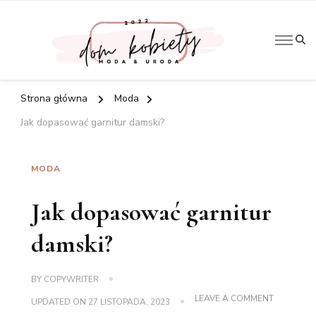
Artykuły
Do
kobiece
Kobi
Strona główna
Moda
Jak dopasować garnitur damski?
MODA
Jak dopasować garnitur
damski?
BY
COPYWRITER
ON
LEAVE A COMMENT
UPDATED ON
27 LISTOPADA, 2023
JAK